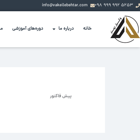
فتن
info@vakeilebehtar.com
5253 992 999 98+
ه
حتوا
خانه
درباره ما
دوره‌های آموزشی
مس
پیش فاکتور